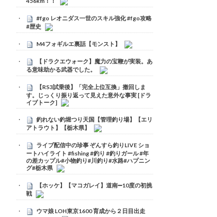
456km！！
#fgo レオニダス一世のスキル強化 #fgo攻略
#歴史
M4フォギルエ裏話【モンスト】
【ドラクエウォーク】魔力の宝鞭が実装。あ
る意味助かる武器でした。
【RS3試乗後】「完全上位互換」撤回しま
す。じっくり振り返って見えた意外な事実 [ドラ
イブトーク]
釣れない釣堀つり天国【管理釣り場】【エリ
アトラウト】【栃木県】
ライブ配信中の珍事 ぞんすら釣りLIVE ショ
ートハイライト #fishing #釣り #釣りガール #年
の差カップル#小物釣り#川釣り#水路#ハプニン
グ#栃木県
【ホッケ】【マコガレイ】道南➖10度の初挑
戦
ウマ娘 LOH東京1600 育成から２日目出走