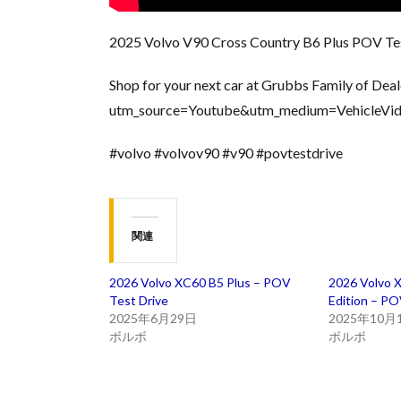
2025 Volvo V90 Cross Country B6 Plus POV Te
Shop for your next car at Grubbs Family of Dea
utm_source=Youtube&utm_medium=VehicleVi
#volvo #volvov90 #v90 #povtestdrive
関連
2026 Volvo XC60 B5 Plus – POV
2026 Volvo X
Test Drive
Edition – PO
2025年6月29日
2025年10月
ボルボ
ボルボ