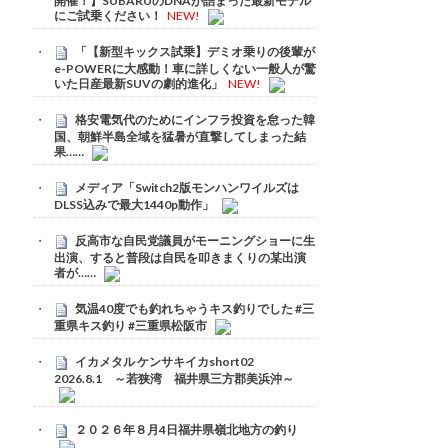
開催！】SUBARUのDNAが詰まった最新モデル
にご試乗ください！
NEW!
「【新型キックス試乗】デミオ乗りの後輩が
e-POWERに大感動！車に詳しくない一般人が驚
いた日産最新SUVの劇的進化」
NEW!
格安電気代のためにインフラ投資を怠った韓
国、朝鮮半島全域を猛暑が直撃してしまった結
果……
メディア「Switch2版モンハンワイルズは
DLSS込みで最大1440p動作」
反高市な自民党議員がモーニングショーに生
出演、すると普段は自民を叩きまくりの某出演
者が……
気温40度でも釣れちゃうキス釣りでした #三
重県キス釣り #三重県松阪市
イカメタル ケンサキイカshort02
2026.8.1 ～若狭湾 福井県三方郡美浜沖～
２０２６年８月4日福井県嶺北地方の釣り