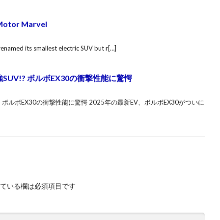
 Motor Marvel
named its smallest electric SUV but r[…]
SUV!? ボルボEX30の衝撃性能に驚愕
? ボルボEX30の衝撃性能に驚愕 2025年の最新EV、ボルボEX30がついに
ている欄は必須項目です