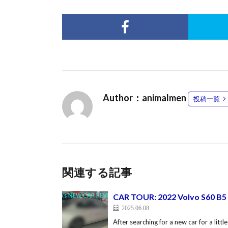
Author：animalmen
投稿一覧
関連する記事
CAR TOUR: 2022 Volvo S60 B
2025.06.08
After searching for a new car for a little