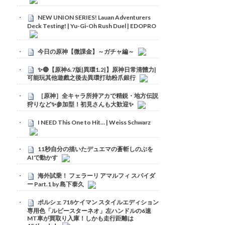
NEW UNION SERIES! Lauan Adventurers
Deck Testing! | Yu-Gi-Oh Rush Duel | EDOPRO
今日の原神【微課金】～ガチャ編～
✨🔴【原神6.7版|異環1.2|】原神日常清體力|
可能玩其他遊戲之後去異環打劫粉爪銀行
［原神］全キャラ所持アカで精鋭・地方伝説
狩りなど✨参加型！初見さんも大歓迎✨
I NEED This One to Hit… | Weiss Schwarz
11秒自分の描いたデュエマの蒼斬しのぶを
AIで動かす
海外試乗！ フェラーリ アマルフィ スパイダ
ー Part.1 by 島下泰久
ポルシェ 718ケイマン スタイルエディション
専用色「ルビースターネオ」左ハンドルの6速
MT車が買取り入庫！しかも走行距離は