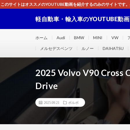
このサイトはオススメのYOUTUBE動画を紹介するのみのサイトで
いましたら、下記お問合せよりご連絡
軽自動車・輸入車のYOUTUBE動
軽自動車・輸入車に関するＹＯＵＴＵＢＥ動画をまとめ
ホーム
Audi
BMW
MINI
VW
メルセデスベンツ
ルノー
DAIHATSU
2025 Volvo V90 Cross C
Drive
2025.09.21
ボルボ