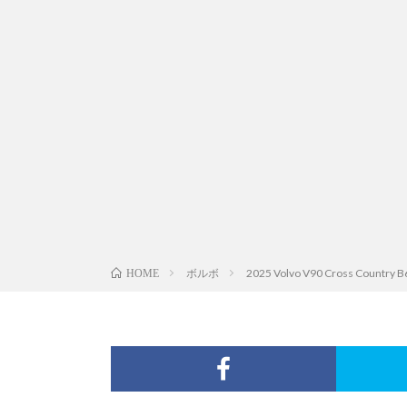
ボルボ
2025 Volvo V90 Cross Country B6
HOME