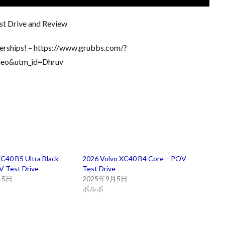
st Drive and Review
lerships! – https://www.grubbs.com/?
deo&utm_id=Dhruv
C40 B5 Ultra Black
2026 Volvo XC40 B4 Core – POV
V Test Drive
Test Drive
15日
2025年9月5日
ボルボ