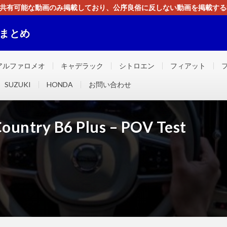
す。共有可能な動画のみ掲載しており、公序良俗に反しない動画を掲載す
ください。即刻対処させて頂きます。なお、同サイトはGoogleアド
画まとめ
ました！！
アルファロメオ
キャデラック
シトロエン
フィアット
SUZUKI
HONDA
お問い合わせ
ountry B6 Plus – POV Test