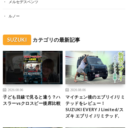
メルセデスベンツ
ルノー
SUZUKI
カテゴリの最新記事
2026.08.06
2026.08.06
子ども目線で見ると違う？ハ
マイチェン後のエブリイJリミ
スラーvsクロスビー後席比較
テッドをレビュー！
SUZUKI EVERY J Limited/ス
ズキ エブリイ Jリミテッド,