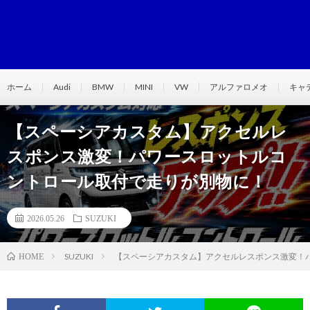
ホーム
Audi
BMW
MINI
VW
アルファロメオ
キャ
【スペーシアカスタム】アクセルレ
スポンス激変！パワースロットルコ
ントロール取付で走りが別物に！
2026.05.26
SUZUKI
SUZUKI
【スペーシアカスタム】アクセルレスポンス激変！
HOME