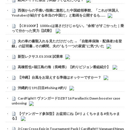
西側からの手痛い指摘に激怒した中国総領事館、「これが米国人
Youtuberが紹介する本当の中国だ」と動画を公開するも……
【CB1000F】1000ccは速さだけじゃない。“余裕”がすごかった｜乗
って分かった実力【試乗】
夫の車の書類入れを見ただけだった → 「自動車保険・配偶者2名登
録」の証明書…その瞬間、夫の“もう一つの家庭”に気づいた
新型レクサス ES 350E 試乗車
高橋哲也×福江島の海（長崎県）【釣りビジョン番組紹介】
【沖縄】台風をお迎えする準備はオッケーですかー？
沖縄釣り191日目#fishing #釣り
CardFight!! ヴァンガードDZBT16 Parallactic Dawn booster case
unboxing
【ヴァンガード参加型】お盆前にね【#りょくちゃまる #生ちゃま
る】
3 Cray Cross Epic in Tournament Pack | Cardfight!! Vanguard News