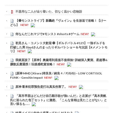
不器用な二人が辿り着いた、切なく温かい恋物語
【🔴モンストライブ】新轟絶『ヴェイン』を生放送で攻略！【けー
どら】
NEW!
何なんだこれマジで#モンスト #shorts #ゲーム
NEW!
初見さん・コメント大歓迎 🔴【ギルドバトル #125】一強ギルドを
打破した男 Slaydさんのまったりギルバトショー＆与太話【#メメントモ
リ】
NEW!
我就直說了【原神】奧黛塔到底值不值得抽? 詳細深入實測、星超導&
擴散反應通拐！玩後感乾貨攻略！
NEW!
[原神 MMD ] Kirara (绮良良 / 綺良々 / 키라라) – LOW CORTISOL
FUNK – Genshin Impact
NEW!
原神 看来犯罪预告是打出真实伤害了。
NEW!
「高市早苗はどんだけ自己顕示欲が強いんだ」と左派が『高木美帆
氏に送られた包丁セット』に激怒、「こんな首相は見たことがない」と
言い張るも……
結局メイドに似合う武器ってなんだろな？