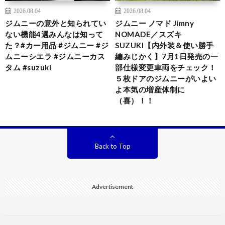
2026.08.04
2026.08.04
ジムニーの意外と知られてい
ジムニー ノマド Jimny
ない機能4選みんなは知って
NOMADE／スズキ
た？#カー用品 #ジムニー #ジ
SUZUKI【内外装＆使い勝手
ムニーシエラ #ジムニーカス
編みじかく】7月1日発売の一
タム #suzuki
部仕様変更車両をチェック！
５枚ドアのジムニーがいよい
よ本気の増産体制に
（喜）！！
Back to Top
Advertisement