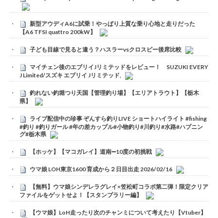
新型アウディA6に試乗！やっぱり上質な乗り心地と走りだった
【A6 TFSI quattro 200kW】
子ども目線で見ると違う？ハスラーvsクロスビー後席比較
マイチェン後のエブリイJリミテッドをレビュー！ SUZUKI EVERY
J Limited/スズキ エブリイ Jリミテッド,
釣れない釣堀つり天国【管理釣り場】【エリアトラウト】【栃木
県】
ライブ配信中の珍事 ぞんすら釣りLIVE ショートハイライト #fishing
#釣り #釣りガール #年の差カップル#小物釣り#川釣り#水路#ハプニン
グ#栃木県
【ホッケ】【マコガレイ】道南➖10度の初挑戦
ウマ娘 LOH東京1600 育成から２日目出走 2026/02/16
【無料】ウマ娘シンデレラグレイ×笠松町コラボ第二弾！限定クリア
ファイルをゲットせよ！【スタンプラリー編】
【ウマ娘】LoH走ったり次のチャンミについて考えたり【Vtuber】