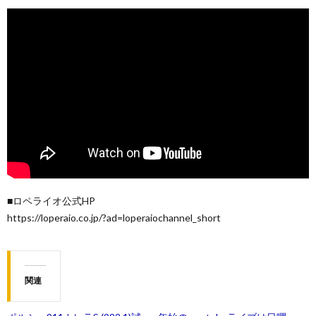
■ロペライオ公式HP
https://loperaio.co.jp/?ad=loperaiochannel_short
関連