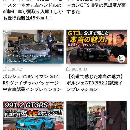
ースターネオ」左ハンドルの
マカンGTS III型の完成度が高
6速MT車が買取り入庫！しか
すぎた
も走行距離は456km！！
2026.07.24
2026.07.13
ポルシェ 718ケイマン GT4
【公道で感じた本当の魅力】
RS ヴァイザッハパッケージ
ポルシェGT3(992.2)試乗イ
中古車試乗インプレッション
ンプレッション