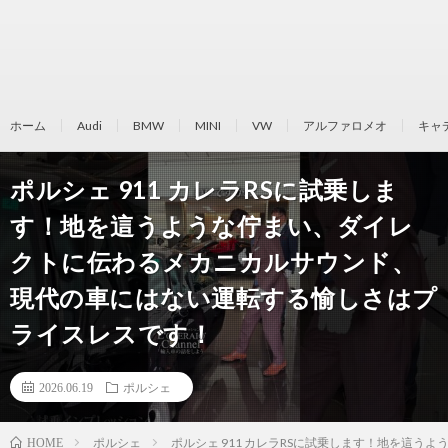
ホーム
Audi
BMW
MINI
VW
アルファロメオ
キャ
ポルシェ 911 カレラRSに試乗しま
す！地を這うような佇まい、ダイレ
クトに伝わるメカニカルサウンド、
現代の車にはない運転する愉しさはプ
ライスレスです！
2026.06.19
ポルシェ
ポルシェ
ポルシェ 911 カレラRSに試乗します！地を這
HOME