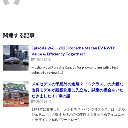
関連する記事
Episode 266 – 2025 Porsche Macan EV RWD!
Value & Efficiency Together!
2025.05.31
My thanks to Porsche Canada for providing me with a test
vehicle to review.[…]
メルセデスの予想外の進展？ 「Gクラス」の大幅な
改良モデルが続投決定に先立ち、試乗の機会をいた
だきました！ | 車の話
2024.01.13
1979年に登場した「メルセデス・ベンツ Gクラス」は「ポル
シェ 911」に匹敵するほどの40年以上も変わらぬアイコニッ
クデザインとICEパワートレー[…]