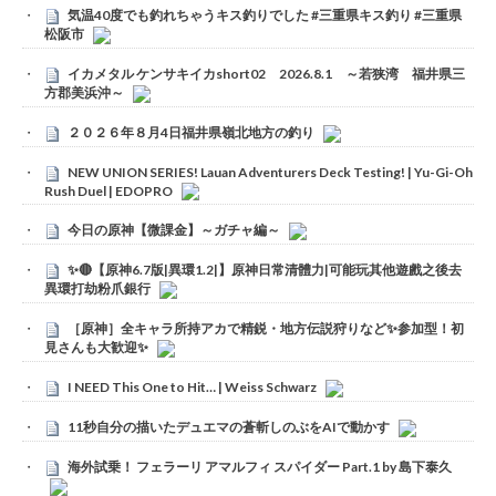
気温40度でも釣れちゃうキス釣りでした #三重県キス釣り #三重県
松阪市
イカメタル ケンサキイカshort02 2026.8.1 ～若狭湾 福井県三
方郡美浜沖～
２０２６年８月4日福井県嶺北地方の釣り
NEW UNION SERIES! Lauan Adventurers Deck Testing! | Yu-Gi-Oh
Rush Duel | EDOPRO
今日の原神【微課金】～ガチャ編～
✨🔴【原神6.7版|異環1.2|】原神日常清體力|可能玩其他遊戲之後去
異環打劫粉爪銀行
［原神］全キャラ所持アカで精鋭・地方伝説狩りなど✨参加型！初
見さんも大歓迎✨
I NEED This One to Hit… | Weiss Schwarz
11秒自分の描いたデュエマの蒼斬しのぶをAIで動かす
海外試乗！ フェラーリ アマルフィ スパイダー Part.1 by 島下泰久