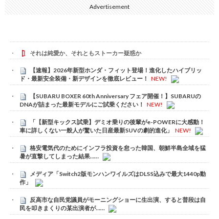
Advertisement
それは純愛か、それともストーカー疑惑か
【速報】2026年新型ホンダ・フィット登場！進化したハイブリッ
ド・最新安全装備・新デザインを徹底レビュー！
NEW!
【SUBARU BOXER 60th Anniversary フェア開催！】SUBARUの
DNAが詰まった最新モデルにご試乗ください！
NEW!
「【新型キックス試乗】デミオ乗りの後輩がe-POWERに大感動！
車に詳しくない一般人が驚いた日産最新SUVの劇的進化」
NEW!
格安電気代のためにインフラ投資を怠った韓国、朝鮮半島全域を猛
暑が直撃してしまった結果……
メディア「Switch2版モンハンワイルズはDLSS込みで最大1440p動
作」
反高市な自民党議員がモーニングショーに生出演、すると普段は自
民を叩きまくりの某出演者が……