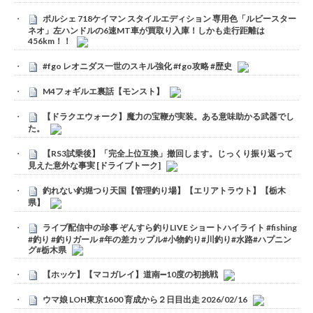
ポルシェ 718ケイマン スタイルエディション 専用色「ルビースター
ネオ」左ハンドルの6速MT車が買取り入庫！しかも走行距離は
456km！！
#fgo レオニダス一世のスキル強化 #fgo攻略 #歴史
M4フォギルエ裏話【モンスト】
【ドラクエウォーク】魔力の宝鞭が実装。ある意味助かる武器でし
た。
【RS3試乗後】「完全上位互換」撤回します。じっくり振り返って
見えた意外な事実 [ドライブトーク]
釣れない釣堀つり天国【管理釣り場】【エリアトラウト】【栃木
県】
ライブ配信中の珍事 ぞんすら釣りLIVE ショートハイライト #fishing
#釣り #釣りガール #年の差カップル#小物釣り#川釣り#水路#ハプニン
グ#栃木県
【ホッケ】【マコガレイ】道南➖10度の初挑戦
ウマ娘 LOH東京1600 育成から２日目出走 2026/02/16